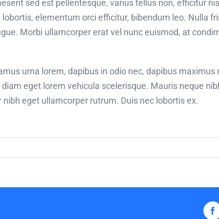
sent sed est pellentesque, varius tellus non, efficitur nis
 lobortis, elementum orci efficitur, bibendum leo. Nulla fr
ugue. Morbi ullamcorper erat vel nunc euismod, at condi
ivamus urna lorem, dapibus in odio nec, dapibus maximus 
n diam eget lorem vehicula scelerisque. Mauris neque ni
ar nibh eget ullamcorper rutrum. Duis nec lobortis ex.
F