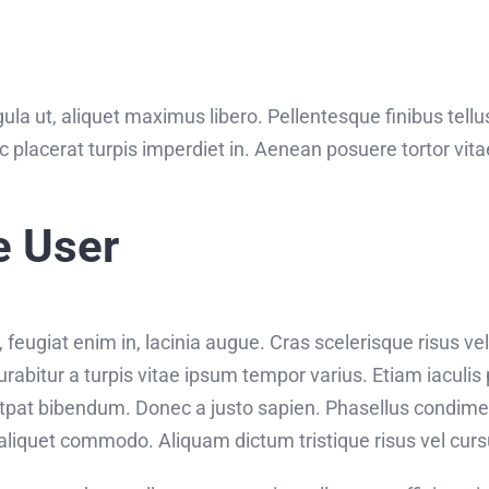
ula ut, aliquet maximus libero. Pellentesque finibus tellus
c placerat turpis imperdiet in. Aenean posuere tortor vit
e User
eugiat enim in, lacinia augue. Cras scelerisque risus vel
bitur a turpis vitae ipsum tempor varius. Etiam iaculis p
utpat bibendum. Donec a justo sapien. Phasellus condim
aliquet commodo. Aliquam dictum tristique risus vel curs