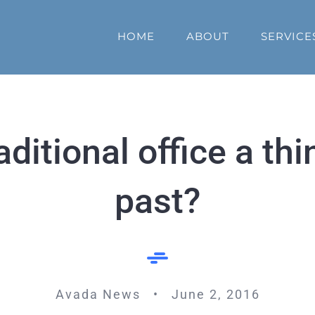
HOME
ABOUT
SERVICE
raditional office a thi
past?
Avada News • June 2, 2016