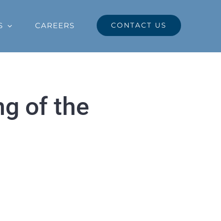
S
CAREERS
CONTACT US
ng of the