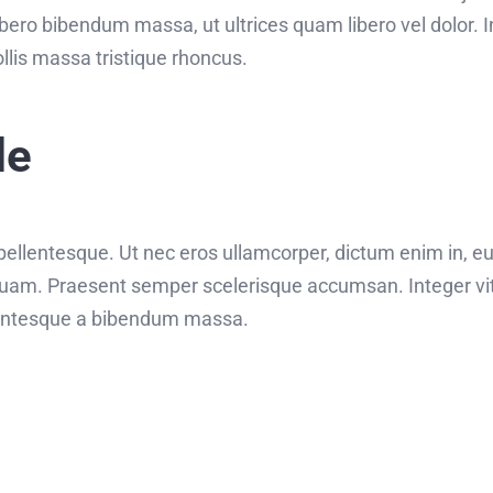
bero bibendum massa, ut ultrices quam libero vel dolor. In 
is massa tristique rhoncus.
le
s pellentesque. Ut nec eros ullamcorper, dictum enim in, e
uam. Praesent semper scelerisque accumsan. Integer vita
ellentesque a bibendum massa.