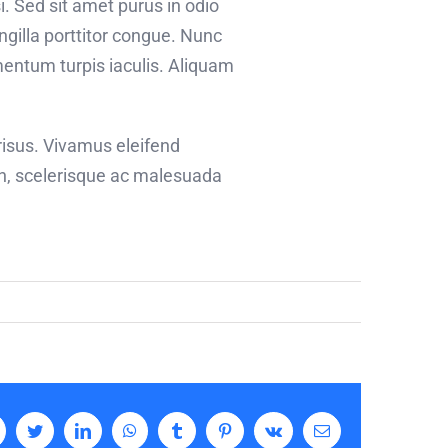
i. Sed sit amet purus in odio
ingilla porttitor congue. Nunc
mentum turpis iaculis. Aliquam
risus. Vivamus eleifend
bh, scelerisque ac malesuada
acebook
Twitter
LinkedIn
WhatsApp
Tumblr
Pinterest
Vk
Email